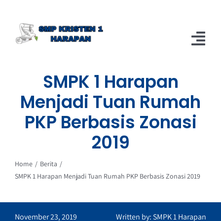
Skip
to
content
Tog
Nav
SMPK 1 Harapan
Home
Menjadi Tuan Rumah
Berita
PKP Berbasis Zonasi
About
2019
Home
Berita
SMPK 1 Harapan Menjadi Tuan Rumah PKP Berbasis Zonasi 2019
November 23, 2019
Written by: SMPK 1 Harapan