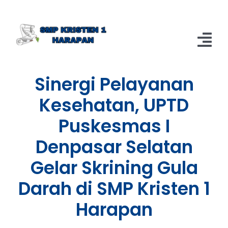
Skip
to
content
Tog
Nav
Sinergi Pelayanan
Home
Kesehatan, UPTD
Berita
Puskesmas I
About
Denpasar Selatan
Gelar Skrining Gula
Darah di SMP Kristen 1
Harapan