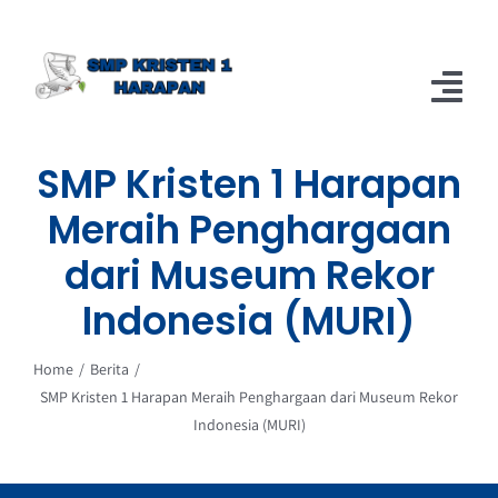
Skip
to
content
Tog
Nav
SMP Kristen 1 Harapan
Home
Meraih Penghargaan
Berita
dari Museum Rekor
About
Indonesia (MURI)
Home
Berita
SMP Kristen 1 Harapan Meraih Penghargaan dari Museum Rekor
Indonesia (MURI)