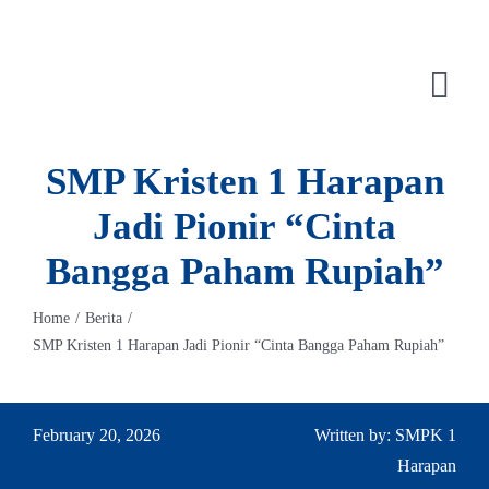
Skip
to
content
Togg
Navi
SMP Kristen 1 Harapan
Jadi Pionir “Cinta
Bangga Paham Rupiah”
Home
Berita
SMP Kristen 1 Harapan Jadi Pionir “Cinta Bangga Paham Rupiah”
February 20, 2026
Written by: SMPK 1
Harapan