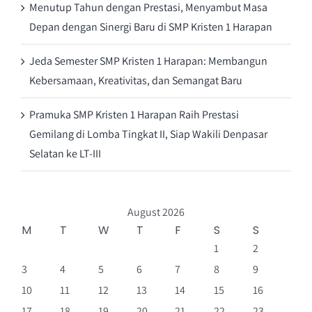
Menutup Tahun dengan Prestasi, Menyambut Masa
Depan dengan Sinergi Baru di SMP Kristen 1 Harapan
Jeda Semester SMP Kristen 1 Harapan: Membangun
Kebersamaan, Kreativitas, dan Semangat Baru
Pramuka SMP Kristen 1 Harapan Raih Prestasi
Gemilang di Lomba Tingkat II, Siap Wakili Denpasar
Selatan ke LT-III
August 2026
M
T
W
T
F
S
S
1
2
3
4
5
6
7
8
9
10
11
12
13
14
15
16
17
18
19
20
21
22
23