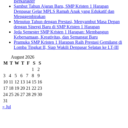
Berkarakter
Sambut Tahun Ajaran Baru, SMP Kristen 1 Harapan
Denpasar Gelar MPLS Ramah Anak yang Edukatif dan
Menggembirakan
Menutup Tahun dengan Prestasi, Menyambut Masa Depan
dengan Sinergi Baru di SMP Kristen 1 Harapan
Jeda Semester SMP Kristen 1 Harapan: Membangun
Kebersamaan, Kreativitas, dan Semangat Baru
Pramuka SMP Kristen 1 Harapan Raih Prestasi Gemilang di
Lomba Tingkat II, Siap Wakili Denpasar Selatan ke LT-III
August 2026
M
T
W
T
F
S
S
1
2
3
4
5
6
7
8
9
10
11
12
13
14
15
16
17
18
19
20
21
22
23
24
25
26
27
28
29
30
31
« Jul