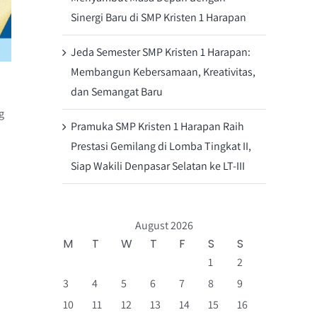
Sinergi Baru di SMP Kristen 1 Harapan
Jeda Semester SMP Kristen 1 Harapan:
Membangun Kebersamaan, Kreativitas,
dan Semangat Baru
g
Pramuka SMP Kristen 1 Harapan Raih
Prestasi Gemilang di Lomba Tingkat II,
Siap Wakili Denpasar Selatan ke LT-III
August 2026
M
T
W
T
F
S
S
1
2
3
4
5
6
7
8
9
10
11
12
13
14
15
16