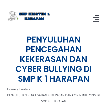
Skip
to
content
Tog
Nav
PENYULUHAN
Home
PENCEGAHAN
Berita
KEKERASAN DAN
About
CYBER BULLYING DI
SMP K 1 HARAPAN
Home
Berita
PENYULUHAN PENCEGAHAN KEKERASAN DAN CYBER BULLYING DI
SMP K 1 HARAPAN