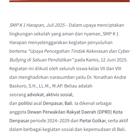
SMP K 1 Harapan, Juli 2025
– Dalam upaya menciptakan
lingkungan sekolah yang aman dan nyaman, SMP K 1
Harapan menyelenggarakan kegiatan penyuluhan
bertema
“Upaya Pencegahan Tindak Kekerasan dan Cyber
Bullying di Satuan Pendidikan”
pada Kamis, 12 Juni 2025.
Kegiatan ini diikuti oleh seluruh siswa kelas VII dan VIII
dan menghadirkan narasumber yaitu Dr. Yonathan Andre
Baskoro, S.H., LL.M., M.AP. Beliau adalah
seorang
advokat
,
aktivis sosial
,
dan
politisi
asal
Denpasar
,
Bali
. Ia dikenal sebagai
anggota
Dewan Perwakilan Rakyat Daerah (DPRD) Kota
Denpasar
periode 2024–2029 dari
Partai Golkar
, serta aktif
dalam berbagai kegiatan sosial dan kepemudaan di Bali.