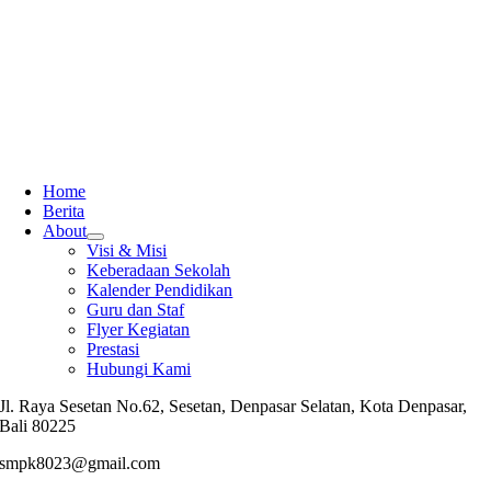
Home
Berita
About
Visi & Misi
Keberadaan Sekolah
Kalender Pendidikan
Guru dan Staf
Flyer Kegiatan
Prestasi
Hubungi Kami
Jl. Raya Sesetan No.62, Sesetan, Denpasar Selatan, Kota Denpasar,
Bali 80225
smpk8023@gmail.com