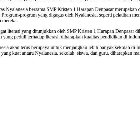
tas Nyalanesia bersama SMP Kristen 1 Harapan Denpasar merupakan co
f. Program-program yang digagas oleh Nyalanesia, seperti pelatihan m
i mereka.
at literasi yang ditunjukkan oleh SMP Kristen 1 Harapan Denpasar dih
h yang peduli terhadap literasi, diharapkan kualitas pendidikan di Indo
esia akan terus berupaya untuk menjangkau lebih banyak sekolah di In
i yang kuat antara Nyalanesia, sekolah, siswa, dan guru, diharapkan ma