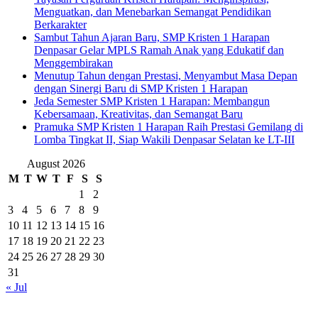
Menguatkan, dan Menebarkan Semangat Pendidikan
Berkarakter
Sambut Tahun Ajaran Baru, SMP Kristen 1 Harapan
Denpasar Gelar MPLS Ramah Anak yang Edukatif dan
Menggembirakan
Menutup Tahun dengan Prestasi, Menyambut Masa Depan
dengan Sinergi Baru di SMP Kristen 1 Harapan
Jeda Semester SMP Kristen 1 Harapan: Membangun
Kebersamaan, Kreativitas, dan Semangat Baru
Pramuka SMP Kristen 1 Harapan Raih Prestasi Gemilang di
Lomba Tingkat II, Siap Wakili Denpasar Selatan ke LT-III
August 2026
M
T
W
T
F
S
S
1
2
3
4
5
6
7
8
9
10
11
12
13
14
15
16
17
18
19
20
21
22
23
24
25
26
27
28
29
30
31
« Jul