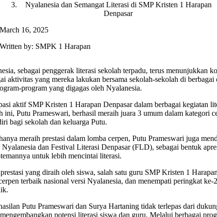
Nyalanesia dan Semangat Literasi di SMP Kristen 1 Harapan
Denpasar
March 16, 2025
Written by: SMPK 1 Harapan
esia, sebagai penggerak literasi sekolah terpadu, terus menunjukkan 
ai aktivitas yang mereka lakukan bersama sekolah-sekolah di berbagai
rogram-program yang digagas oleh Nyalanesia.
ipasi aktif SMP Kristen 1 Harapan Denpasar dalam berbagai kegiatan l
h ini, Putu Prameswari, berhasil meraih juara 3 umum dalam kategori 
diri bagi sekolah dan keluarga Putu.
hanya meraih prestasi dalam lomba cerpen, Putu Prameswari juga mend
a Nyalanesia dan Festival Literasi Denpasar (FLD), sebagai bentuk apre
temannya untuk lebih mencintai literasi.
 prestasi yang diraih oleh siswa, salah satu guru SMP Kristen 1 Hara
cerpen terbaik nasional versi Nyalanesia, dan menempati peringkat ke-2
ik.
asilan Putu Prameswari dan Surya Hartaning tidak terlepas dari duku
mengembangkan potensi literasi siswa dan guru. Melalui berbagai prog