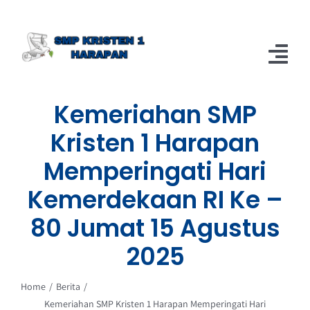
Skip
to
content
Tog
Nav
Kemeriahan SMP
Home
Kristen 1 Harapan
Berita
Memperingati Hari
About
Kemerdekaan RI Ke –
80 Jumat 15 Agustus
2025
Home
Berita
Kemeriahan SMP Kristen 1 Harapan Memperingati Hari