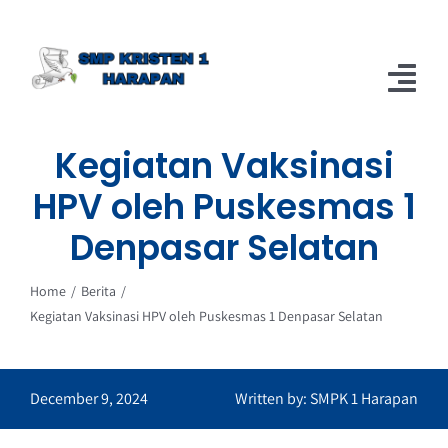
Skip
to
content
Tog
Nav
Kegiatan Vaksinasi
Home
HPV oleh Puskesmas 1
Berita
Denpasar Selatan
About
Home
Berita
Kegiatan Vaksinasi HPV oleh Puskesmas 1 Denpasar Selatan
December 9, 2024
Written by: SMPK 1 Harapan