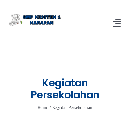
Skip
to
content
Tog
Nav
Home
Berita
About
Kegiatan
Persekolahan
Home
Kegiatan Persekolahan