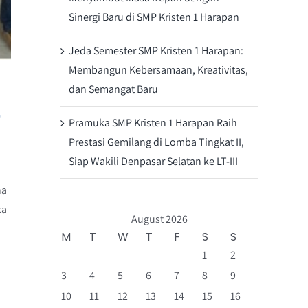
Sinergi Baru di SMP Kristen 1 Harapan
Jeda Semester SMP Kristen 1 Harapan:
Membangun Kebersamaan, Kreativitas,
dan Semangat Baru
0
Pramuka SMP Kristen 1 Harapan Raih
Prestasi Gemilang di Lomba Tingkat II,
Siap Wakili Denpasar Selatan ke LT-III
na
ka
August 2026
M
T
W
T
F
S
S
1
2
3
4
5
6
7
8
9
10
11
12
13
14
15
16