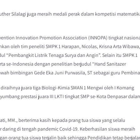
uther Silalagi juga meraih medali perak dalam kompetisi matematik
Invention Innovation Promotion Association (INNOPA) tingkat nasion
an oleh tim peneliti SMPK 1 Harapan, Nicolas, Krisna Arta Wibawa
ul “Pembangkit Listrik Tenaga Surya dan Angin”. Selain itu SMPK 1
rta se-Indonesia dengan penelitian berjudul “Hand Sanitazer
 bawah bimbingan Gede Eka Juni Purwasila, ST sebagai guru Pembina
iraihnya juara tiga Biologi-Kimia SMAN 1 Mengwi oleh I Komang
umbang prestasi juara III LKTI tingkat SMP se-Kota Denpasar dala
ti, MM., berterima kasih kepada prang tua siswa yang selalu
aring di tengah pandemic Covid-19. Keberhasilan siswa meraih
 orang tua siswa terjalin baik sehingga Pendidikan tetap berjala