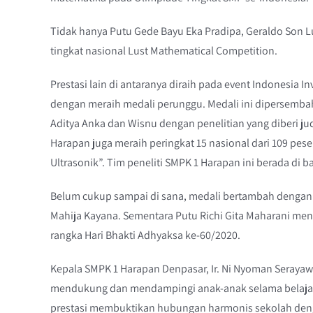
Tidak hanya Putu Gede Bayu Eka Pradipa, Geraldo Son L
tingkat nasional Lust Mathematical Competition.
Prestasi lain di antaranya diraih pada event Indonesia 
dengan meraih medali perunggu. Medali ini dipersembahk
Aditya Anka dan Wisnu dengan penelitian yang diberi jud
Harapan juga meraih peringkat 15 nasional dari 109 pese
Ultrasonik”. Tim peneliti SMPK 1 Harapan ini berada di
Belum cukup sampai di sana, medali bertambah dengan d
Mahija Kayana. Sementara Putu Richi Gita Maharani meny
rangka Hari Bhakti Adhyaksa ke-60/2020.
Kepala SMPK 1 Harapan Denpasar, Ir. Ni Nyoman Serayawa
mendukung dan mendampingi anak-anak selama belajar d
prestasi membuktikan hubungan harmonis sekolah dengan