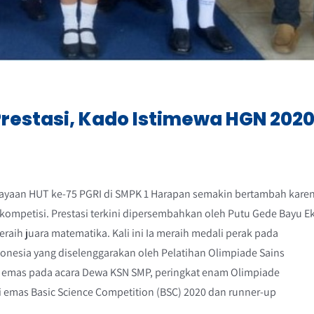
Prestasi, Kado Istimewa HGN 202
rayaan HUT ke-75 PGRI di SMPK 1 Harapan semakin bertambah kare
ompetisi. Prestasi terkini dipersembahkan oleh Putu Gede Bayu E
raih juara matematika. Kali ini Ia meraih medali perak pada
donesia yang diselenggarakan oleh Pelatihan Olimpiade Sains
i emas pada acara Dewa KSN SMP, peringkat enam Olimpiade
i emas Basic Science Competition (BSC) 2020 dan runner-up