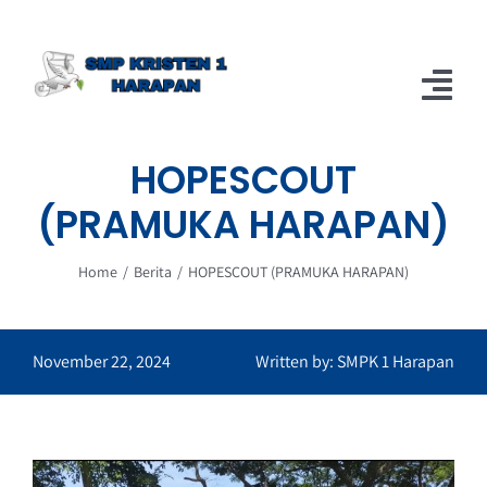
Skip
to
content
Tog
Nav
HOPESCOUT
Home
(PRAMUKA HARAPAN)
Berita
Home
Berita
HOPESCOUT (PRAMUKA HARAPAN)
About
November 22, 2024
Written by: SMPK 1 Harapan