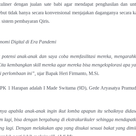
kuliner dengan jualan sate babi agar mendapat penghasilan dan un
ut tidak hanya secara konvensional menjajakan daganganya secara k
 sistem pembayaran Qiris.
nomi Digital di Era Pandemi
t potensi anak-anak dan saya coba memfasilitasi mereka, mengarah
ita kembangkan skill mereka agar mereka bisa mengeksplorasi apa y
ui perlombaan ini”,
ujar Bapak Heri Firmanto, M.Si.
PK 1 Harapan adalah I Made Switama (9D), Gede Aryasatya Pramud
ya apabila anak-anak ingin ikut lomba apapun itu sebaiknya didas
lam lagi, bisa dengan bergabung di ekstrakurikuler sehingga mendapat
g lagi. Dengan melakukan apa yang disukai sesuai bakat yang dimil