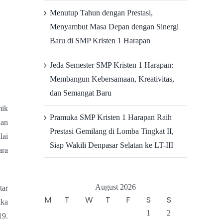
Menutup Tahun dengan Prestasi,
Menyambut Masa Depan dengan Sinergi
Baru di SMP Kristen 1 Harapan
Jeda Semester SMP Kristen 1 Harapan:
Membangun Kebersamaan, Kreativitas,
dan Semangat Baru
mik
Pramuka SMP Kristen 1 Harapan Raih
dan
Prestasi Gemilang di Lomba Tingkat II,
lai
Siap Wakili Denpasar Selatan ke LT-III
ara
August 2026
tar
M
T
W
T
F
S
S
aka
1
2
19.