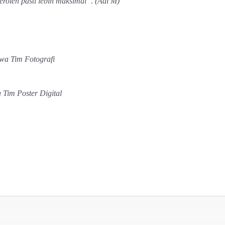
eroleh pasti lebih maksimal”
.
(Adi M)
wa Tim Fotografi
 Tim Poster Digital