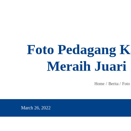
Skip
to
content
Foto Pedagang 
Meraih Juari 
Home
Berita
Foto
March 26, 2022