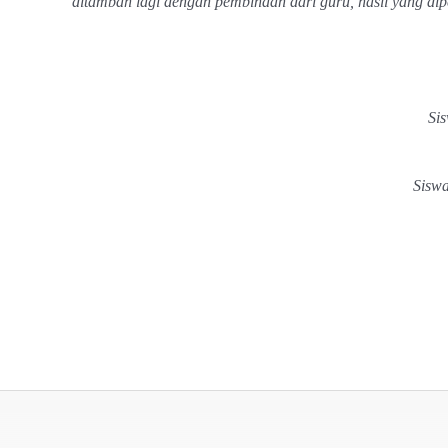
ditambah lagi dengan pembinaan dari guru, hasil yang dip
Sis
Siswa