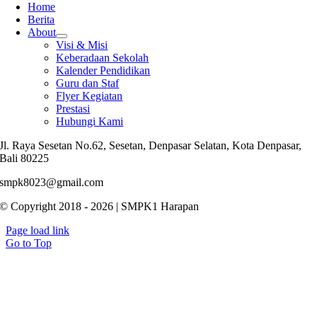
Home
Berita
About
Visi & Misi
Keberadaan Sekolah
Kalender Pendidikan
Guru dan Staf
Flyer Kegiatan
Prestasi
Hubungi Kami
Jl. Raya Sesetan No.62, Sesetan, Denpasar Selatan, Kota Denpasar,
Bali 80225
smpk8023@gmail.com
© Copyright 2018 - 2026 | SMPK1 Harapan
Page load link
Go to Top