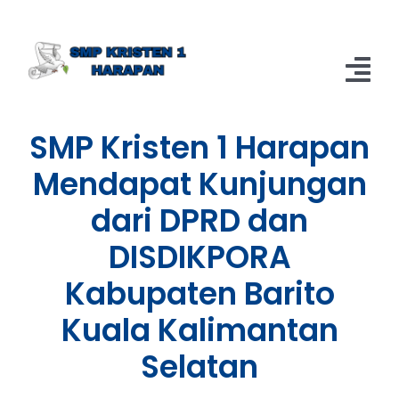
Skip
to
content
Tog
Nav
SMP Kristen 1 Harapan
Home
Mendapat Kunjungan
Berita
dari DPRD dan
About
DISDIKPORA
Kabupaten Barito
Kuala Kalimantan
Selatan