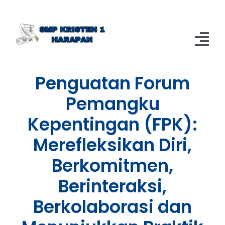
Skip
to
content
Tog
Nav
Penguatan Forum
Home
Pemangku
Berita
Kepentingan (FPK):
About
Merefleksikan Diri,
Berkomitmen,
Berinteraksi,
Berkolaborasi dan