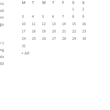
M
T
W
T
F
S
S
nis
1
2
mat
3
4
5
6
7
8
9
ini
10
11
12
13
14
15
16
agu
17
18
19
20
21
22
23
24
25
26
27
28
29
30
n 1
31
ang
« Jul
ala
 SD