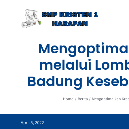
Skip
to
content
Mengoptimalk
melalui Lom
Badung Kesebe
Home
Berita
Mengoptimalkan Kreat
April 5, 2022