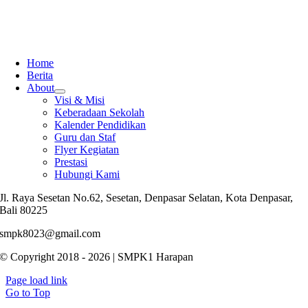
Home
Berita
About
Visi & Misi
Keberadaan Sekolah
Kalender Pendidikan
Guru dan Staf
Flyer Kegiatan
Prestasi
Hubungi Kami
Jl. Raya Sesetan No.62, Sesetan, Denpasar Selatan, Kota Denpasar,
Bali 80225
smpk8023@gmail.com
© Copyright 2018 - 2026 | SMPK1 Harapan
Page load link
Go to Top