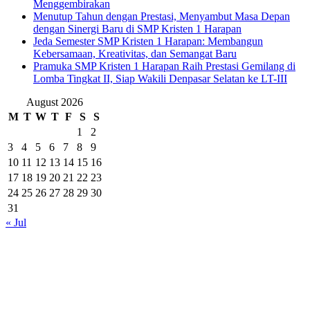
Menggembirakan
Menutup Tahun dengan Prestasi, Menyambut Masa Depan
dengan Sinergi Baru di SMP Kristen 1 Harapan
Jeda Semester SMP Kristen 1 Harapan: Membangun
Kebersamaan, Kreativitas, dan Semangat Baru
Pramuka SMP Kristen 1 Harapan Raih Prestasi Gemilang di
Lomba Tingkat II, Siap Wakili Denpasar Selatan ke LT-III
August 2026
M
T
W
T
F
S
S
1
2
3
4
5
6
7
8
9
10
11
12
13
14
15
16
17
18
19
20
21
22
23
24
25
26
27
28
29
30
31
« Jul