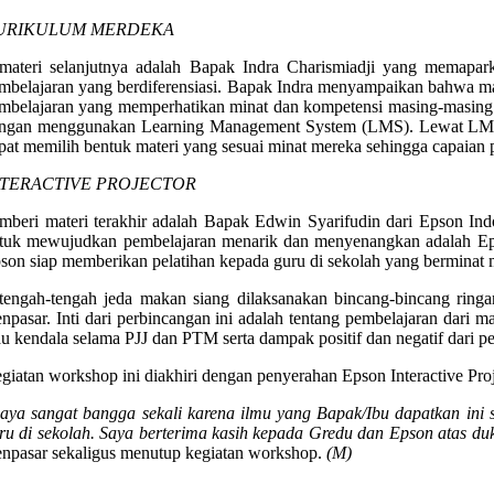
URIKULUM MERDEKA
materi selanjutnya adalah Bapak Indra Charismiadji yang memapar
mbelajaran yang berdiferensiasi. Bapak Indra menyampaikan bahwa 
mbelajaran yang memperhatikan minat dan kompetensi masing-masing sis
ngan menggunakan Learning Management System (LMS). Lewat LMS guru
pat memilih bentuk materi yang sesuai minat mereka sehingga capaian p
NTERACTIVE PROJECTOR
mberi materi terakhir adalah Bapak Edwin Syarifudin dari Epson In
tuk mewujudkan pembelajaran menarik dan menyenangkan adalah Epson 
son siap memberikan pelatihan kepada guru di sekolah yang berminat m
tengah-tengah jeda makan siang dilaksanakan bincang-bincang ri
npasar. Inti dari perbincangan ini adalah tentang pembelajaran dari 
au kendala selama PJJ dan PTM serta dampak positif dan negatif dari 
giatan workshop ini diakhiri dengan penyerahan Epson Interactive Pr
aya sangat bangga sekali karena ilmu yang Bapak/Ibu dapatkan ini 
ru di sekolah. Saya berterima kasih kepada Gredu dan Epson atas d
npasar sekaligus menutup kegiatan workshop.
(M)