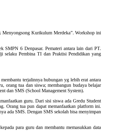
tuk Menyongsong Kurikulum Merdeka”. Workshop ini
ek SMPN 6 Denpasar. Pemateri antara lain dari PT.
dji selaku Pembina TI dan Praktisi Pendidikan yang
membantu terjalinnya hubungan yg lebih erat antara
uru, orang tua dan siswa; membangun budaya belajar
Parent dan SMS (School Management System).
imanfaatkan guru. Dari sisi siswa ada Gredu Student
ing. Orang tua pun dapat memanfaatkan platform ini.
jutnya ada SMS. Dengan SMS sekolah bisa menyimpan
n kepada para guru dan membantu memasukkan data