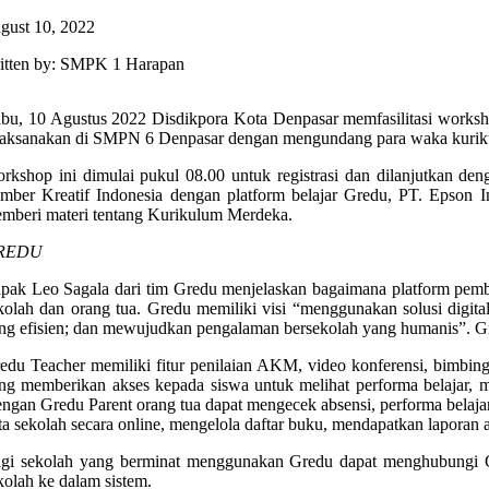
gust 10, 2022
itten by: SMPK 1 Harapan
bu, 10 Agustus 2022 Disdikpora Kota Denpasar memfasilitasi work
laksanakan di SMPN 6 Denpasar dengan mengundang para waka kurik
rkshop ini dimulai pukul 08.00 untuk registrasi dan dilanjutkan d
mber Kreatif Indonesia dengan platform belajar Gredu, PT. Epson In
mberi materi tentang Kurikulum Merdeka.
REDU
pak Leo Sagala dari tim Gredu menjelaskan bagaimana platform pembe
kolah dan orang tua. Gredu memiliki visi “menggunakan solusi digit
ng efisien; dan mewujudkan pengalaman bersekolah yang humanis”. Gr
edu Teacher memiliki fitur penilaian AKM, video konferensi, bimbing
ng memberikan akses kepada siswa untuk melihat performa belajar, men
ngan Gredu Parent orang tua dapat mengecek absensi, performa bela
ta sekolah secara online, mengelola daftar buku, mendapatkan laporan 
gi sekolah yang berminat menggunakan Gredu dapat menghubungi G
kolah ke dalam sistem.