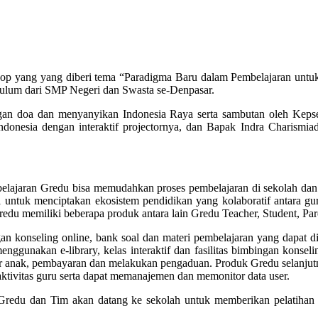
shop yang yang diberi tema “Paradigma Baru dalam Pembelajaran un
ulum dari SMP Negeri dan Swasta se-Denpasar.
engan doa dan menyanyikan Indonesia Raya serta sambutan oleh Keps
donesia dengan interaktif projectornya, dan Bapak Indra Charismia
lajaran Gredu bisa memudahkan proses pembelajaran di sekolah dan 
al untuk menciptakan ekosistem pendidikan yang kolaboratif antara g
edu memiliki beberapa produk antara lain Gredu Teacher, Student, 
an konseling online, bank soal dan materi pembelajaran yang dapat d
ggunakan e-library, kelas interaktif dan fasilitas bimbingan konsel
jar anak, pembayaran dan melakukan pengaduan. Produk Gredu selan
aktivitas guru serta dapat memanajemen dan memonitor data user.
redu dan Tim akan datang ke sekolah untuk memberikan pelatiha