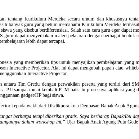
kan tentang Kurikulum Merdeka secara umum dan khususnya tentang
masih banyak guru yang belum memahami Kurikulum Merdeka termasuk
wa yang disebut berdiferensiasi. Salah satu cara guru agar dapat me
 dapat menyediakan materi pelajaran dengan berbagai bentuk sepert
embelajaran lebih dapat tercapai.
donesia yang memberikan tips untuk menyajikan pembelajaran yang m
Interactive Projector. Alat ini dapat mengubah papan atau whiteboar
enggunakan Interactive Projector.
ngan antara Tim Gredu dengan perwakilan peserta yang terdiri da
masa PJJ sampai mulai kembali PTM baik itu prosesnya, aplikasi yang
penggunaan gadget/HP bagi siswa.
ojector kepada wakil dari Disdikpora kota Denpasar, Bapak Anak Agun
sangat berharga tetapi diberikan gratis. Saya berharap Bapak/Ibu d
ukungannya dalam workshop ini.”
Ujar Bapak Anak Agung Putu Gede 